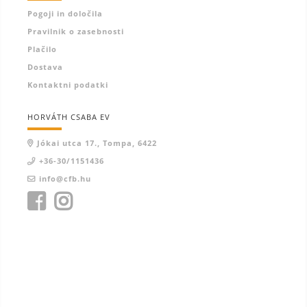
Pogoji in določila
Pravilnik o zasebnosti
Plačilo
Dostava
Kontaktni podatki
HORVÁTH CSABA EV
Jókai utca 17., Tompa, 6422
+36-30/1151436
info@cfb.hu