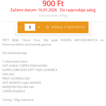
900
Ft
Začetni datum:
16.01.2026
Do razprodaje zalog
Cena na enoto:
9
Ft/g
DODAJ V KOŠARICO
FŐTT BOJLI 10mm: Friss, főtt bojlik FEEDER, METHOD,MATCH és
finomszerelékes pecásoknak gyártva.
Főtt Stabilizált bojli
7 választható ízben
HOT GARLIC CSÍPŐS FOKHAGYMA
SUPER CORN ÉDES FŐTT TEJES KUKORICA
FISH HAL
FRUIT GYÜMÖLCSÖS
HOT MANGÓ Csípős MANGÓ
MONSTER FISH RÁK HAL
CSÍPŐS KOLBÁSZ
Tömeg: 100g csalizásra