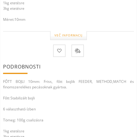
1kg etetésre
3kg etetésre
Méret:10mm
VEČ INFORMACIJ
PODROBNOSTI
FŐTT BOJLI 10mm: Friss, főtt bojlik FEEDER, METHOD,MATCH és
finomszerelékes pecásoknak gyártva.
Főtt Stabilizált bojli
6 választható ízben
Tömeg: 100g csalizásra
1kg etetésre
3kg etetésre