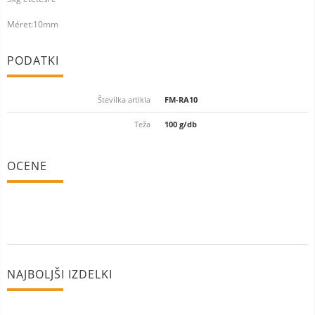
Méret:10mm
PODATKI
Številka artikla
FM-RA10
Teža
100 g/db
OCENE
NAJBOLJŠI IZDELKI