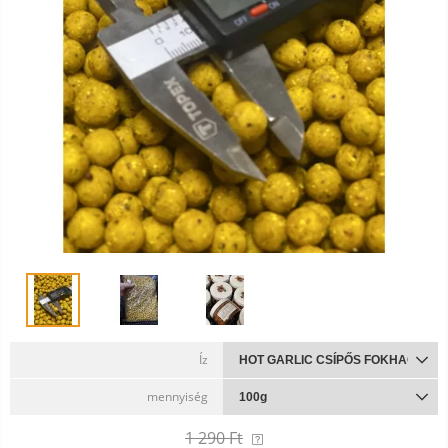
Íz
mennyiség
1 290
Ft